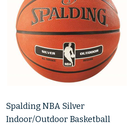
de
afbeeldingen-
gallerij
Ga
naar
Spalding NBA Silver
het
begin
van
Indoor/Outdoor Basketball
de
afbeeldingen-