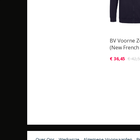
BV Voorne Z
(New French
€ 36,45
€ 42,
Over Ons
Werkwijze
Algemene Voorwaarden
P