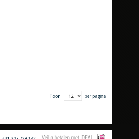
Toon
per pagina
: +31 347 729 142