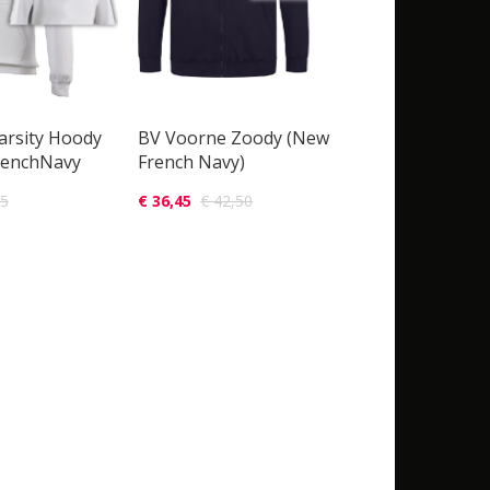
arsity Hoody
BV Voorne Zoody (New
renchNavy
French Navy)
65
€ 36,45
€ 42,50