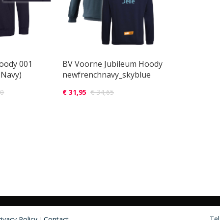
oody 001
BV Voorne Jubileum Hoody
 Navy)
newfrenchnavy_skyblue
50
€ 31,95
€ 34,65
Tel
rivacy Policy
Contact