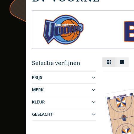
Tonen
Foto-
Lijst
Selectie verfijnen
tabel
als
PRIJS
MERK
KLEUR
GESLACHT