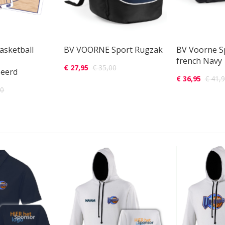
asketball
BV VOORNE Sport Rugzak
BV Voorne S
french Navy
€ 27,95
€ 35,00
seerd
€ 36,95
€ 41,
00