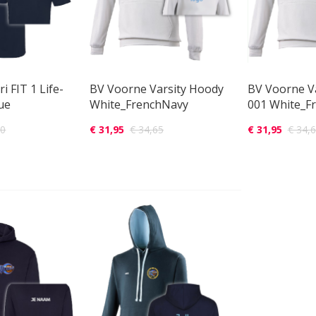
i FIT 1 Life-
BV Voorne Varsity Hoody
BV Voorne V
lue
White_FrenchNavy
001 White_F
50
€ 31,95
€ 34,65
€ 31,95
€ 34,