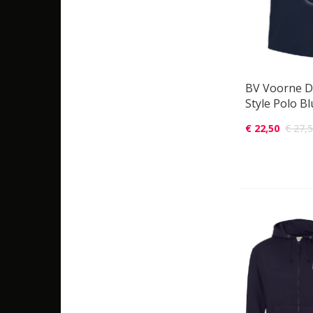
BV Voorne Dr
Style Polo B
€ 22,50
€ 27,