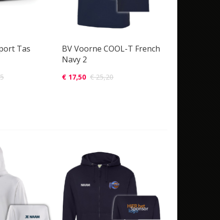
port Tas
BV Voorne COOL-T French
Navy 2
95
€ 17,50
€ 25,20