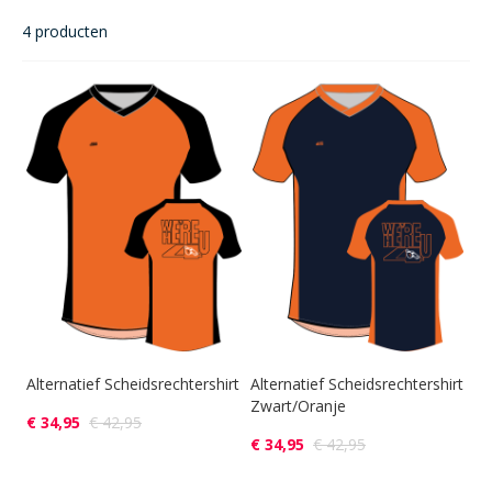
naa
laa
4
producten
sor
Alternatief Scheidsrechtershirt
Alternatief Scheidsrechtershirt
Zwart/Oranje
€ 34,95
€ 42,95
€ 34,95
€ 42,95