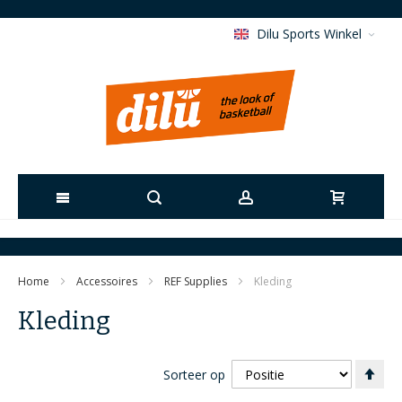
Dilu Sports Winkel
Ga
naar
Home
Accessoires
REF Supplies
Kleding
de
Kleding
inhoud
Va
Sorteer op
ho