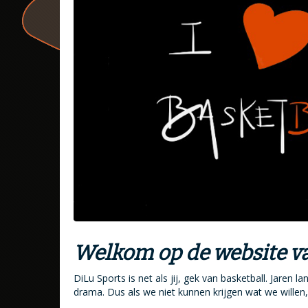
Welkom op de website va
DiLu Sports is net als jij, gek van basketball. Jare
drama. Dus als we niet kunnen krijgen wat we willen,