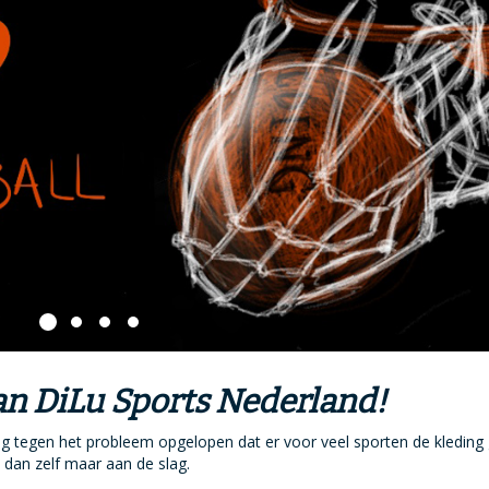
n DiLu Sports Nederland!
n lang tegen het probleem opgelopen dat er voor veel sporten de kledin
 dan zelf maar aan de slag.